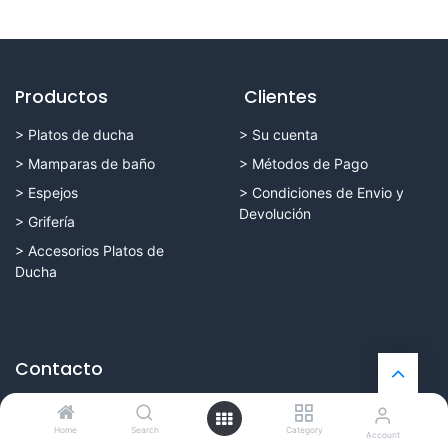
Productos
Clientes
>
Platos de ducha
>
Su cuenta
>
Mamparas de baño
>
Métodos de Pago
> Espejos
>
Condiciones de Envio y
Devolución
>
Grifería
>
Accesorios Platos de
Ducha
Contacto
C/ Cervantes, 2
16004 Cuenca (España)
Home
Search
Category
Account