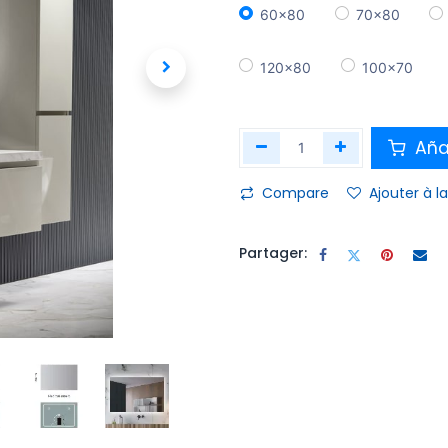
60x80
70x80
120x80
100x70
Añad
Compare
Ajouter à la
Partager: