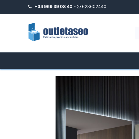
+34 969 39 08 40
-
623602440
INICIO
Boutique
Receveurs de 