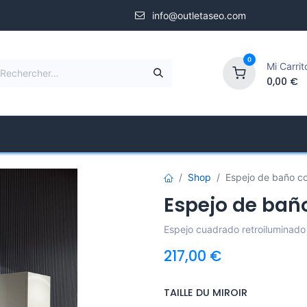
info@outletaseo.com
0
Mi Carrit
0,00
€
douche
Parois de douche
Magasin Spécialisé
Shop
Espejo de baño co
Espejo de baño
Espejo cuadrado retroiluminado d
217,00
€
TAILLE DU MIROIR