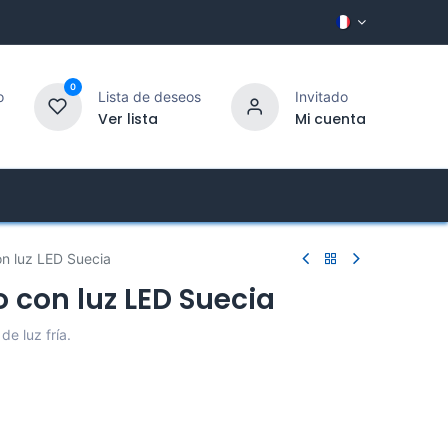
0
o
Lista de deseos
Invitado
Ver lista
Mi cuenta
Entrepise
Service client
n luz LED Suecia
 con luz LED Suecia
e luz fría.