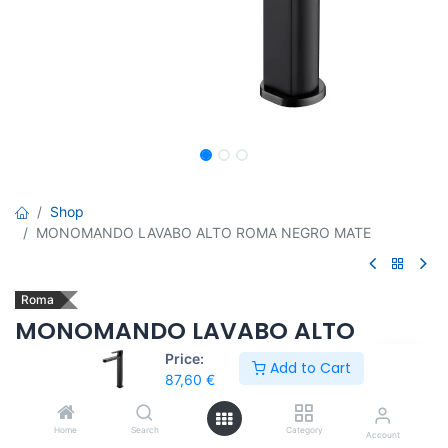
Shop
MONOMANDO LAVABO ALTO ROMA NEGRO MATE
Roma
MONOMANDO LAVABO ALTO
ROMA NEGRO MATE
Price:
Add to Cart
87,60
€
Grifo monomando cromado alto de lavabo y latiguillos (flexos)
3/8. Serie ROMA
Home
Search
Category
Account