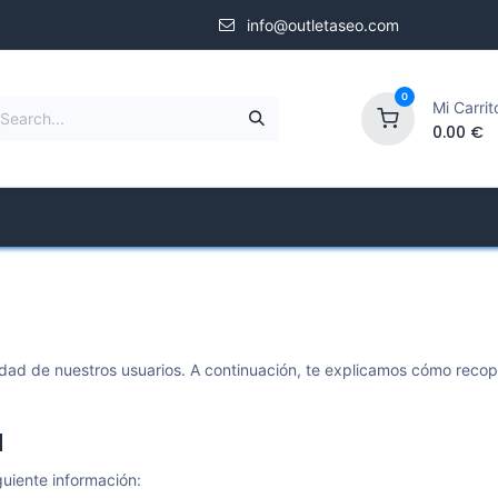
info@outletaseo.com
0
Mi Carrit
0.00
€
Shower Screens
Specialized Store
Company
dad de nuestros usuarios. A continuación, te explicamos cómo recop
a
guiente información: