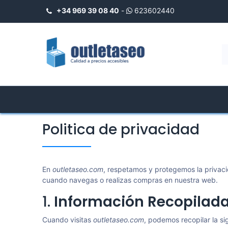
+34 969 39 08 40
-
623602440
INICIO
Shop
Shower Trays
Politica de privacidad
En
outletaseo.com
, respetamos y protegemos la privaci
cuando navegas o realizas compras en nuestra web.
1.
Información Recopilad
Cuando visitas
outletaseo.com
, podemos recopilar la si