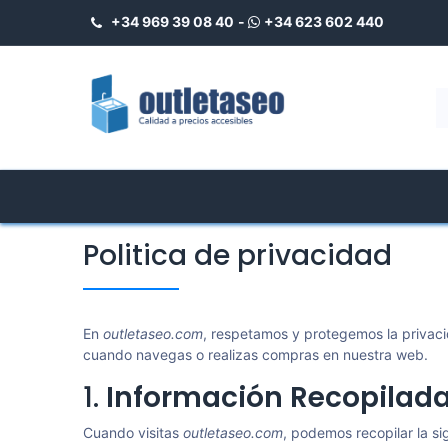
+34 969 39 08 40
-
+34 623 602 440
Home
Tienda
Platos de Ducha
Politica de privacidad
En
outletaseo.com
, respetamos y protegemos la privaci
cuando navegas o realizas compras en nuestra web.
1.
Información Recopilad
Cuando visitas
outletaseo.com
, podemos recopilar la si