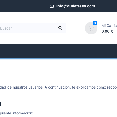
info@outletaseo.​com
0
Mi Carrit
0,00
€
Mamparas de Ducha
Tienda Especializada
dad de nuestros usuarios. A continuación, te explicamos cómo recop
a
guiente información: