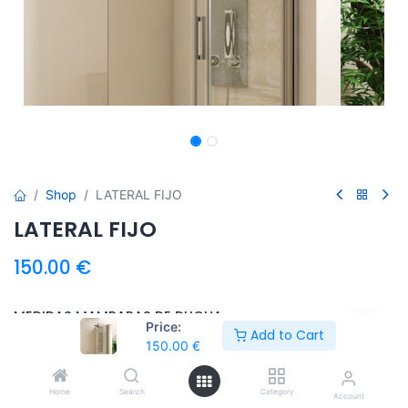
Shop
LATERAL FIJO
LATERAL FIJO
150.00
€
MEDIDAS MAMPARAS DE DUCHA
Price:
Add to Cart
150.00
€
ACABADO MAMPARA
Home
Search
Category
Account