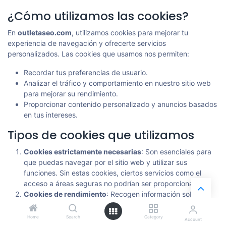
¿Cómo utilizamos las cookies?
En
outletaseo.com
, utilizamos cookies para mejorar tu
experiencia de navegación y ofrecerte servicios
personalizados. Las cookies que usamos nos permiten:
Recordar tus preferencias de usuario.
Analizar el tráfico y comportamiento en nuestro sitio web
para mejorar su rendimiento.
Proporcionar contenido personalizado y anuncios basados
en tus intereses.
Tipos de cookies que utilizamos
Cookies estrictamente necesarias
: Son esenciales para
que puedas navegar por el sitio web y utilizar sus
funciones. Sin estas cookies, ciertos servicios como el
acceso a áreas seguras no podrían ser proporcionados.
Cookies de rendimiento
: Recogen información sobre
cómo utilizas nuestro sitio, por ejemplo, qué páginas
visitas más. Esta información es anónima y nos ayuda a
Home
Search
Category
Account
mejorar la funcionalidad del sitio.