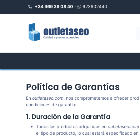
+34 969 39 08 40
-
623602440
INICIO
Loja
Shower Trays
Política de Garantías
En
outletaseo.com
, nos comprometemos a ofrecer produ
condiciones de garantía:
1. Duración de la Garantía
Todos los productos adquiridos en
outletaseo.com
el tipo de producto, lo cual estará especificado en 