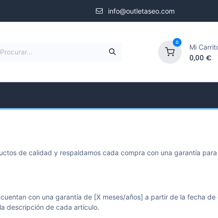
info@outletaseo.com
0
Mi Carrit
0,00
€
Shower Screens
Specialized Store
Company
ctos de calidad y respaldamos cada compra con una garantía para tu
cuentan con una garantía de [X meses/años] a partir de la fecha de
la descripción de cada artículo.