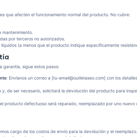
les que afecten el funcionamiento normal del producto. No cubre:
e mantenimiento.
adas por terceros no autorizados.
líquidos (a menos que el producto indique específicamente resistenc
tía
a garantía, sigue estos pasos:
ente
: Envíanos un correo a [
tu-email@outletaseo.com
] con los detall
 y, de ser necesario, solicitará la devolución del producto para inspe
el producto defectuoso será reparado, reemplazado por uno nuevo o s
remos cargo de los costos de envío para la devolución y el reemplazo