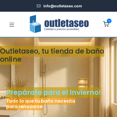
info@outletaseo.​com
0
Outletaseo, tu tienda de baño
onlin
​e
Prepárate para el Invierno!
Todo lo que tu baño necesita
para renovarse