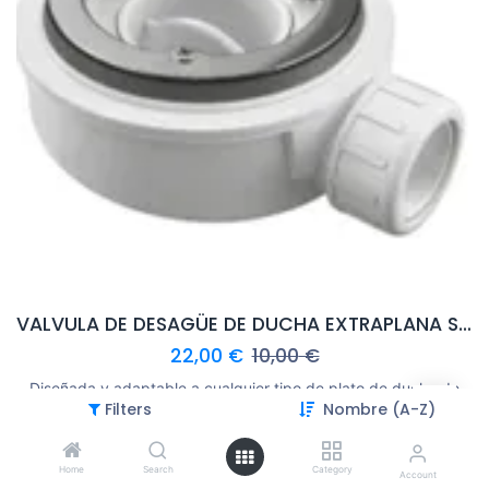
VALVULA DE DESAGÜE DE DUCHA EXTRAPLANA SIN TAPA
22,00
€
10,00
€
Diseñada y adaptable a cualquier tipo de plato de ducha de
Filters
Nombre (A-Z)
pizarra o resina cuya salida tenga un diámetro de 40mm
Add to Cart
Home
Search
Category
Account