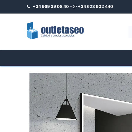
+34 969 39 08 40
-
+34 623 602 440
Home
Tienda
Platos de Ducha