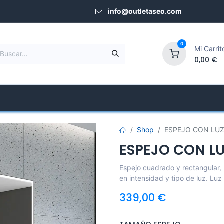
info@outletaseo.​com
0
Mi Carrit
0,00
€
Mamparas de Ducha
Tienda Especializada
Shop
ESPEJO CON LUZ
ESPEJO CON LU
Espejo cuadrado y rectangular, l
en intensidad y tipo de luz. Luz
339,00
€