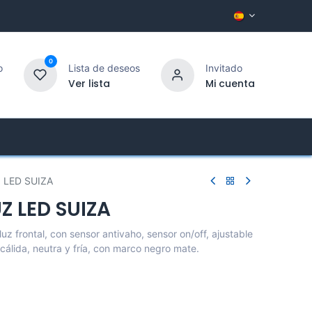
0
o
Lista de deseos
Invitado
Ver lista
Mi cuenta
Empresa
Atención al Cliente
 LED SUIZA
Z LED SUIZA
uz frontal, con sensor antivaho, sensor on/off, ajustable
 cálida, neutra y fría, con marco negro mate.