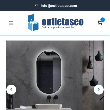
info@outletaseo.​com
0