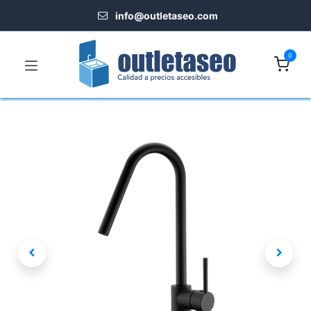
info@outletaseo.​com
0