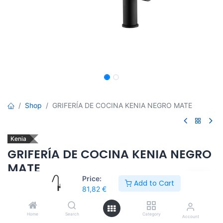
Shop
GRIFERÍA DE COCINA KENIA NEGRO MATE
Kenia
GRIFERÍA DE COCINA KENIA NEGRO
MATE
Price:
Add to Cart
Grifería de cocina monomando mod. KENIA, cuerpo griferia en
81,82
€
latón negro mate, cartucho monomando de 35mm., incluye
latiguillos 50cms.
Home
Search
Category
Account