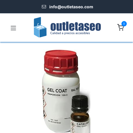
info@outletaseo.​com
0